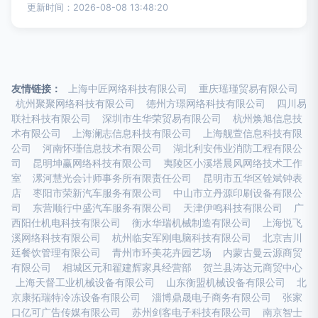
更新时间：2026-08-08 13:48:20
友情链接：
上海中匠网络科技有限公司
重庆瑶瑾贸易有限公司
杭州聚聚网络科技有限公司
德州方璟网络科技有限公司
四川易
联社科技有限公司
深圳市生华荣贸易有限公司
杭州焕旭信息技
术有限公司
上海澜志信息科技有限公司
上海舰萱信息科技有限
公司
河南怀瑾信息技术有限公司
湖北利安伟业消防工程有限公
司
昆明坤赢网络科技有限公司
夷陵区小溪塔晨风网络技术工作
室
漯河慧光会计师事务所有限责任公司
昆明市五华区铨斌钟表
店
枣阳市荣新汽车服务有限公司
中山市立丹源印刷设备有限公
司
东营顺行中盛汽车服务有限公司
天津伊鸣科技有限公司
广
西阳仕机电科技有限公司
衡水华瑞机械制造有限公司
上海悦飞
溪网络科技有限公司
杭州临安军刚电脑科技有限公司
北京吉川
廷餐饮管理有限公司
青州市环美花卉园艺场
内蒙古曼云源商贸
有限公司
相城区元和翟建辉家具经营部
贺兰县涛达元商贸中心
上海天督工业机械设备有限公司
山东衡盟机械设备有限公司
北
京康拓瑞特冷冻设备有限公司
淄博鼎晟电子商务有限公司
张家
口亿可广告传媒有限公司
苏州剑客电子科技有限公司
南京智士