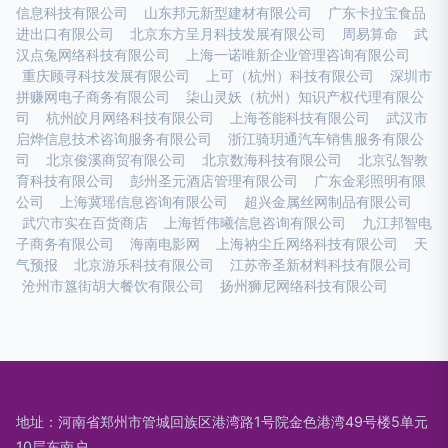
信息科技有限公司
山东邦元新型建材有限公司
广东卡拉宝食品
进出口有限公司
北京东方呈月科技发展有限公司
周易算命
武
汉点兔网络科技有限公司
上海一诺唯新企业管理咨询有限公司
重庆顾寻科技发展有限公司
上可（杭州）科技有限公司
深圳市
拼赚网电子商务有限公司
柒山灵妖（杭州）知识产权代理有限公
司
杭州皎月网络科技有限公司
上海苍能科技有限公司
武汉市
启烨信息技术咨询服务有限公司
浙江骑玥通汽车销售服务有限公
司
北京俊溪商贸有限公司
北京数海科技有限公司
北京弘智教
育科技有限公司
彭州圣元酒店管理有限公司
广东金彩照明有限
公司
上海冀瑶信息咨询有限公司
超兴金属丝网制品有限公司
武穴市实在百货商店
上海哲伟曦信息咨询有限公司
九江邦智电
子商务有限公司
海南电影网
上海衲尘丘网络科技有限公司
天
气预报
北京游乐科技有限公司
江苏帝圣新材料科技有限公司
沧州市簋街胡大餐饮有限公司
扬州狮尼网络科技有限公司
地址：河南省郑州市管城回族区港湾路1号院金色港湾49号楼5单元
10层东南户